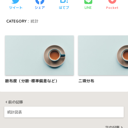
ツイート
シェア
はてブ
Pocket
LINE
CATEGORY :
統計
散布度（分散･標準偏差など）
二項分布
前の記事
統計図表
次の記事