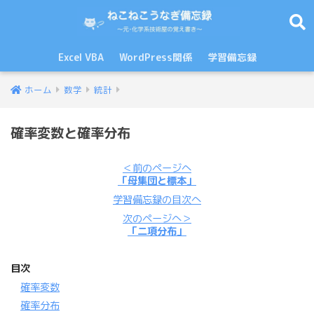
Excel VBA
WordPress関係
学習備忘録
ホーム
数学
統計
確率変数と確率分布
＜前のページへ
「母集団と標本」
学習備忘録の目次へ
次のページへ＞
「二項分布」
目次
確率変数
確率分布