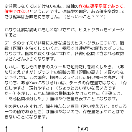
※注意しなくてはいけないのは、縦軸の
f(x)は確率密度であって、
確率ではない
ということです。連続型の場合、ある確率変数X=x
では確率は意味を持ちません。（どういうこと？？？）
かなり乱暴な説明かもしれないですが、ヒストグラムをイメージ
すると…
データのサイズが非常に大きな場合のヒストグラムについて、階
級（区間）を狭くしていくと、極限では連続型の関数のグラフに
なります。階級が狭くなるにつれて、各微小区間に含まれる度数
はどんどん小さくなります。
しかし、もしそのままのスケールで短冊だけを細くしたら、（あ
たりまえですが）グラフ上の縦軸の値（短冊の高さ）は変わらな
いですよね。この場合、極限にスライスした細い短冊の高さ、す
なわち、あるX=xにおけるf(x)は、データの存在量ではなく、「存
在しやすさ・現れやすさ」（ちょっとあいまいな言い方です
が…）を示し、これに短冊の横幅dxをかけあわせた（正確には、
「ある区間積分した」）面積が存在量を表すことになります。
別の言い方をすれば、幅を持たない短冊（言い換えると、Xがある
一つの値であるとき）は面積がないので、存在量を示すことはで
きないことになります。