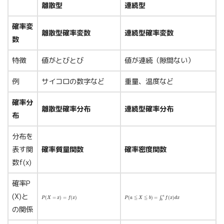
離散型
連続型
確率変
離散型確率変数
連続型確率変数
数
特徴
値がとびとび
値が連続（隙間ない）
例
サイコロの数字など
重量、温度など
確率分
離散型確率分布
連続型確率分布
布
分布を
表す関
確率質量関数
確率密度関数
数f(x)
確率P
(X)と
a
≦
≦
(
=
)
=
(
)
(
)
=
∫
(
)
P
X
x
f
x
P
a
X
b
f
x
d
x
b
の関係