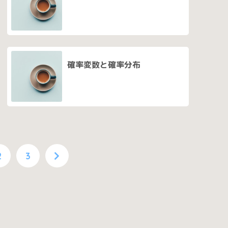
確率変数と確率分布
2
3