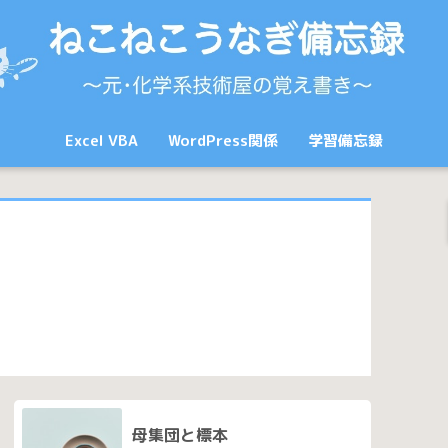
Excel VBA
WordPress関係
学習備忘録
母集団と標本