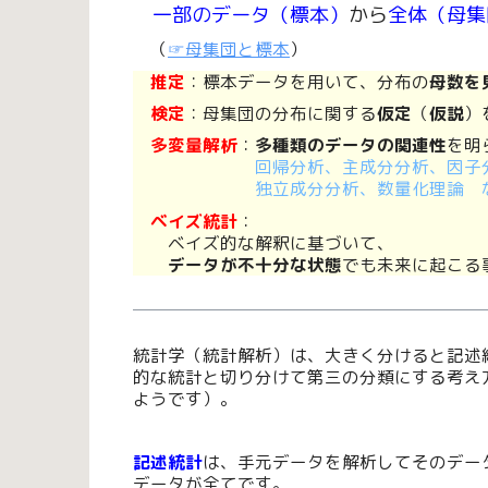
一部のデータ（標本）
から
全体（母集
（
☞母集団
と
標本
）
推定
：標本データを用いて、分布の
母数を
検定
：母集団の分布に関する
仮定
（
仮説
）
多変量解析
：
多種類のデータの関連性
を明
回帰分析、主成分分析、因子
独立成分分析、数量化理論 
ベイズ統計
：
ベイズ的な解釈に基づいて、
データが不十分な状態
でも未来に起こる
統計学（統計解析）は、大きく分けると記述
的な統計と切り分けて第三の分類にする考え
ようです）。
記述統計
は、手元データを解析してそのデー
データが全てです。