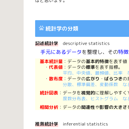
ばと思います。
統計学の分類
記述統計学
descriptive statistics
手元にあるデータ
を整理し、その
特徴
基本統計量
：データの
基本的特徴
を表す値
・
代表値
：データの
標準
を表す指標。
平均、中央値、最頻値、比率 
・
散布度
：データの
広がり
・
ばらつき
の
分散、標準偏差、変動係数 な
統計図表
：データを
視覚的
に理解しやすく
度数分布表、ヒストグラム な
相関分析
：データの
関連性
や
影響の大きさ
推測統計学
inferential statistics