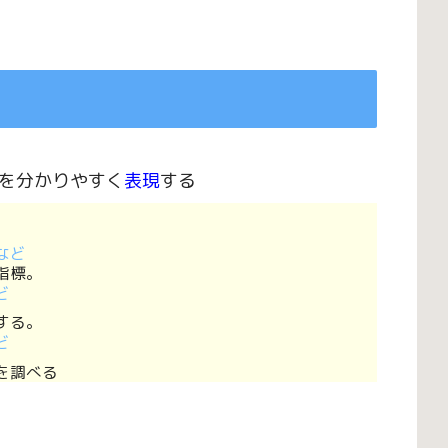
を分かりやすく
表現
する
など
指標。
ど
する。
ど
を調べる