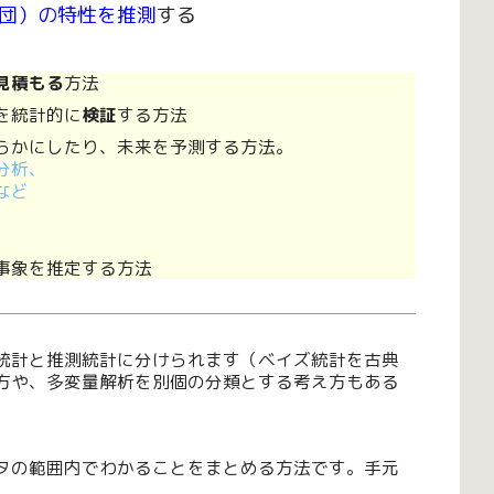
団）の特性を推測
する
見積もる
方法
を統計的に
検証
する方法
らかにしたり、未来を予測する方法。
分析、
など
事象を推定する方法
統計と推測統計に分けられます（ベイズ統計を古典
方や、多変量解析を別個の分類とする考え方もある
タの範囲内でわかることをまとめる方法です。手元