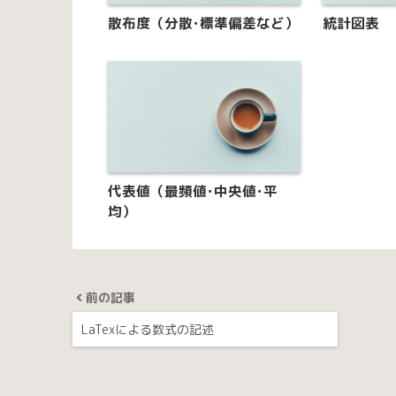
散布度（分散･標準偏差など）
統計図表
代表値（最頻値･中央値･平
均）
前の記事
LaTexによる数式の記述