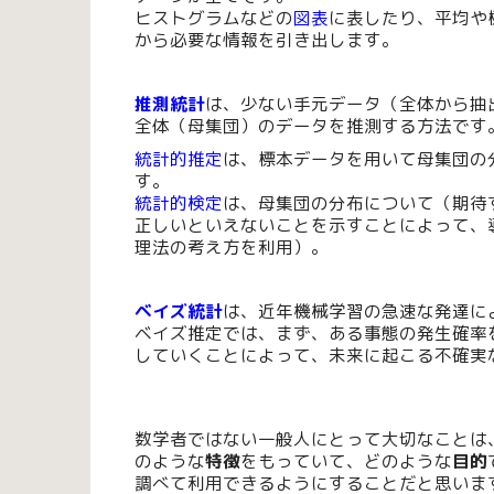
ヒストグラムなどの
図表
に表したり、平均や
から必要な情報を引き出します。
推測統計
は、少ない手元データ（全体から抽
全体（母集団）のデータを推測する方法です
統計的推定
は、標本データを用いて母集団の
す。
統計的検定
は、母集団の分布について（期待
正しいといえないことを示すことによって、
理法の考え方を利用）。
ベイズ統計
は、近年機械学習の急速な発達に
ベイズ推定では、まず、ある事態の発生確率
していくことによって、未来に起こる不確実
数学者ではない一般人にとって大切なことは
のような
特徴
をもっていて、どのような
目的
調べて利用できるようにすることだと思いま